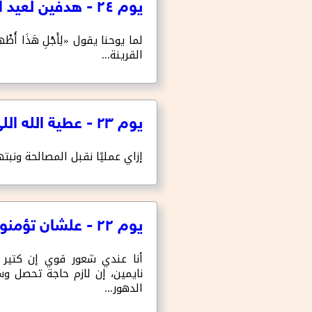
يوم ٢٤ - هدفين لعيد الميلاد
لما يوحنا يقول «لِأَجْلِ هَذَا أُظ
القرينة...
يوم ٢٣ - عطية الله اللي ما تتوصفش
إزاي عمليًا نقبل المصالحة ونبتهج
يوم ٢٢ - علشان تؤمنوا
أنا عندي شعور قوي إن كتير م
نايمين، إن لازم حاجة تحصل و
الدهور...