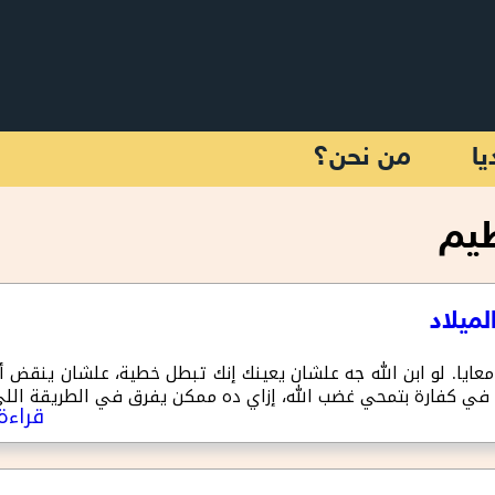
يا
من نحن؟
ظيم
عايا. لو ابن الله جه علشان يعينك إنك تبطل خطية، علشان ينقض أ
في كفارة بتمحي غضب الله، إزاي ده ممكن يفرق في الطريقة اللي 
قراءة 