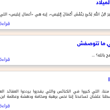
ْهِرَ ابْنُ اللهِ لِكَيْ يَنْقُضَ أَعْمَالَ إِبْلِيسَ»، إيه هي «أعمال إبليس
قراءة 
 بالله؟ ...
قراءة 
ننا، اللي كبروا في الكنائس واللي يقدروا يرددوا العقائد ال
سطنا علشان تساعدنا إننا نحس برهبة ومخافة ودهشة وعظمة ابن ا
قراءة 