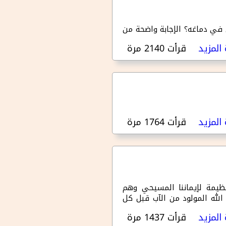
» اللي في دماغه؟ الإجابة واضحة من
المزيد
قرأت 2140 مرة
حول يوم ٢٤ - هدفين لعيد الميلاد
المزيد
قرأت 1764 مرة
حول يوم ٢٣ - عطية الله اللي ما تتوصفش
عظيمة لإيماننا المسيحي وهم
لله المولود من الآب قبل كل
المزيد
قرأت 1437 مرة
حول يوم ٢٢ - علشان تؤمنوا