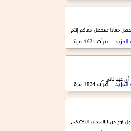
ما حصل معايا هيحصل معاكم إنتم
المزيد
قرأت 1671 مرة
حول يوم ١٨ - نموذج عيد الميلاد للإرساليات
ي عيد تاني...
المزيد
قرأت 1824 مرة
حول يوم ١٧ - أعظم خلاص ممكن نتخيله
يعمل نوع من الانسحاب التكتيكي