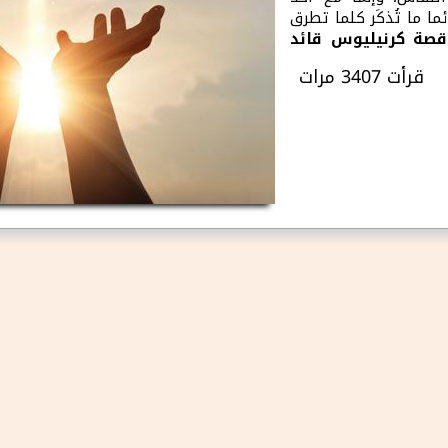
 ما تُذكَر كلما تطرق
صة كرنيليوس قائد
قرأت 3407 مرات
حول كرنيليوس خائفُ الرب