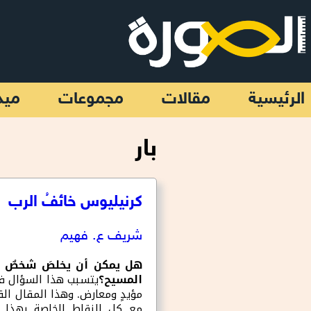
تجاوز إلى المحتوى الرئيسي
الرئيسية
مقالات
مجموعات
ميد
بار
كرنيليوس خائفُ الرب
شريف ع. فهيم
هل يمكن أن يخلصَ شخصٌ م
المسيح؟
يتسبب هذا السؤال في
مؤيدٍ ومعارض. وهذا المقال الق
مع كل النقاط الخاصة بهذا ا