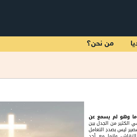
يا
من نحن؟
ا وهو لم يسمع عن
 الكثير من الجدل بين
صير ليس بصددِ التعامل
لنقاش، وإنما مع أحد