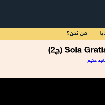
يا
من نحن؟
اجد حكيم