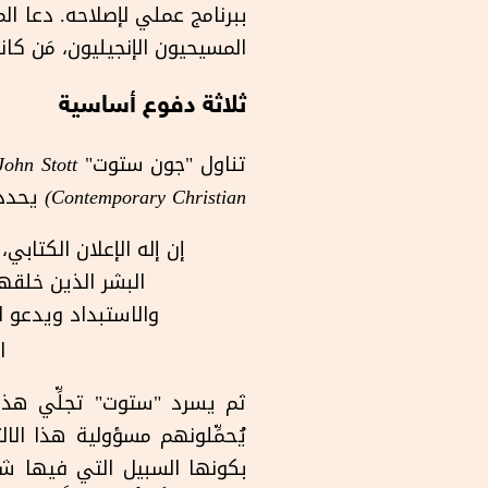
ببرنامج عملي لإصلاحه. دعا ا
المسيحيون الإنجيليون، مَن كا
ثلاثة دفوع أساسية
تناول "جون ستوت"
John Stott
Contemporary Christian
)
يحدد 
إن إله الإعلان الكتابي
البشر الذين خلقهم
والاستبداد ويدعو 
ا
ثم يسرد "ستوت" تجلِّي هذه 
يُحمِّلونهم مسؤولية هذا الال
بكونها السبيل التي فيها شع