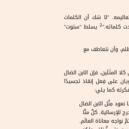
اليمه. "لا شك أن الكلمات
2
دت كلماته."
يسلط "ستوت"
لظلم، وأن نتعاطف مع
 المثَلَين، فإن الابن الضال
يان على فِعل إنقاذ تجسيدًا
فكرته كما يلي:
ود مِثْل الابن الضال
 للإرسالية. كلٌ منَّا
 نواجه معاناة العالَم.