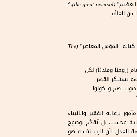
2
 العظيم"
(the great reversal)
.
ن العالَم.
تابه "المؤمن المعاصر"
(
The
 (روحيًا وماديًا) لكل
فهو يستنكر القهر
 صوت لهم ويكونوا
ر برعاية الفقير والأنبياء
عاية فحسب، بل تُقدَّم بوضوح
مة العدل لأن الرب نفسه هو