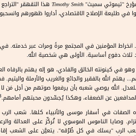
لمؤرخ "تيموثي سميث"
Timothy Smith
هذا التقهقر "التراجع
نوا في طليعة الإصلاح الاقتصادي، أداروا ظهورهم وانسحبوا م
انخراط المؤمنين في المجتمع مرةً ومرات عبر خدمته. في ك
ثلاث دفوع أساسية. الأولى هي شخصية الله.
، وهو في كينونته الخالق والفادي، هو إله يهتم بالرفاه العام
... يهتم الله بالفقير والجائع والغريب والأرملة واليتيم. 
للعدل. الله يوصي شعبه بأن يرفعوا صوتهم من أجل مَن لا
3
لمدافعين عن الضعفاء، وهكذا يُجسِّدون محبتهم أمامهم.
الصفات في أسفار موسى والأنبياء كلها. شعب الرب مأمو
تزام. وصايا الناموس الموسوي لا تُركِّز على العدالة والر
ب الرب "يسلك في كل طُرُقه". يتعيَّن على الشعب إقا