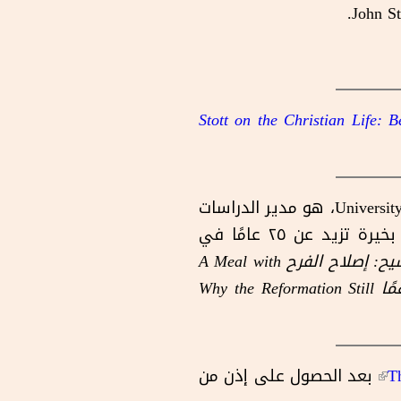
John St
Stott on the Christian Life: 
المؤلف (تيم تشيستر Tim Chester)، حاصل على درجة الدكتوراه من جامعة ويلز University of Wales، هو مدير الدراسات
اللاهوتية ومحاضر في مادة التشكيل الروحي في كروسلاندز Crosslands. يتمتع (تيم) بخيرة تزيد عن ٢٥ عامًا في
يح: إصلاح الفرح
A Meal with
مًا
Why the Reformation Still
T
(link is external)
بعد الحصول على إذن من