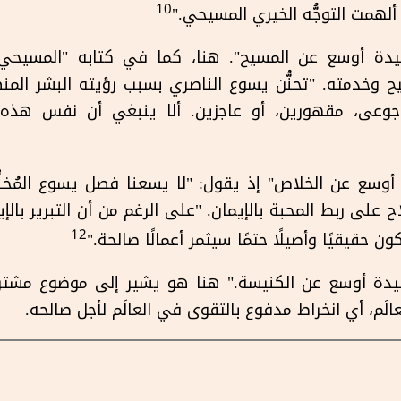
10
لهمت التوجُّه الخيري المسيحي."
قيدة أوسع عن المسيح". هنا، كما في كتابه "المسيحي ا
ح وخدمته. "تحنُّن يسوع الناصري بسبب رؤيته البشر الم
، جوعى، مقهورين، أو عاجزين. ألا ينبغي أن نفس هذه الم
أوسع عن الخلاص" إذ يقول: "لا يسعنا فصل يسوع المُخل
ح على ربط المحبة بالإيمان. "على الرغم من أن التبرير بالإي
12
ن حقيقيًا وأصيلًا حتمًا سيثمر أعمالًا صالحة."
قيدة أوسع عن الكنيسة." هنا هو يشير إلى موضوع مشتر
الَم، أي انخراط مدفوع بالتقوى في العالَم لأجل صالحه.