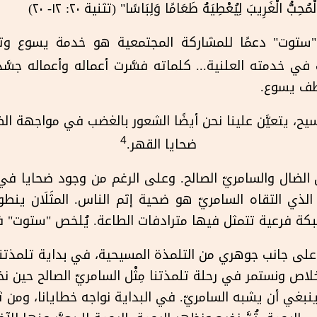
ْمُحِبُّ الْغَرِيبَ لِيُعْطِيَهُ طَعَامًا وَلِبَاسًا" (تثنية ٢٠: ١٢- ٢٠)
"ستوت" دعمًا للمشاركة المجتمعية هو خدمة يسوع وتع
في خدمته العلنية... كلماته فسَّرت أعماله وأعماله جسَّ
طف يسوع.
سيح، يتعيَّن علينا نحن أيضًا الشعور بالغضب في مواجهة ا
4
ضحايا القهر.
 الضال والسامريّ الصالح. وعلى الرغم من وجود ضحايا في كلا
لذي التقاه السامريّ هو ضحية إثم الناس. المثَلَان ينطو
 حبكة فرعية تتمثل فيها مترادفات الطاعة. يُلخص "ستوت" 
على جانب جوهري من التلمذة المسيحية، في بداية تلمذتنا نع
لخلاص ونستمر في رحلة تلمذتنا مِثْل السامريّ الصالح حين نخرج
ينبغي أن يشبه السامريّ. في البداية نواجه خطايانا، ومن ثمَّ