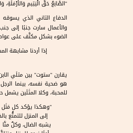
"الصَّانِعُ حَقَّ الْيَتِيمِ وَالأَرْمَلَةِ، وَال
الدفاع الثاني الذي يسوقه 
والأعمال سارت جنبًا إلى جنب 
الضوء بشكل مكثَّف على عوا
إذا أردنا مشابهة الم
يقارن "ستوت" بين مثلَي الابن
هو ضحية نفسه، بينما الرجل ا
للمحبة، وكلا المثَلَين يشمل
"وهكذا يؤكد كل مَثَل 
إلى المنزل للتمتُّع با
يشبه الضال، وكلٌ منَّا 