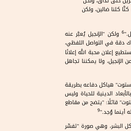
لآخرين حتى تُذاق، ولكن
كنَّا كلنا ضالين، ولكن
6
."
ولكن "الإنجيل يُعبَّر عنه
هناك دقة في التواصل اللفظي،
ستطيع إعلان محبة الله إعلانًا
عن الإنجيل، ولا يمكننا تجاهل
ستوت" هياكل دفاعه بطريقة
الأبعاد الدينية للحياة وليس
وت" قائلًا: "يتضح من مقاطع
9
 أينما وُجد."
كل البشر، وهي صورة "تفسِّر