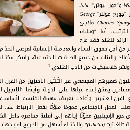
Wi
و"جون نيوتن"
John
"جورج موللر"
George
Charles Spurg
ملاجئ
رتيب. أما "ويليام
ل الرائد للهند فقد مزج
اصر من أجل حقوق النساء والمعاملة الإنسانية لمرضى الجذا
أولاد والبنات من جميع الطبقات الاجتماعية، وابتكر مكتبا
1
 ونشر كلاسيكيات من الأدب الهندي.
ليون ضميرهم المجتمعي عبر الثُلثَين الأخيرَين من القرن 
المحتاجين يمكن إلقاء عبئها على الدولة.
وأيضًا "الإنجيل 
لقرن العشرين وأعادت تعريف مهمة الكنيسة الأساسية مت
جعلت العمل الاجتماعي عمومًا ملوَّثًا بفعل الارتباط بها. 
 دور الإنجيليين محوِّلًا إياهم إلى أقلية محاصرة داخل ال
 "الغيتو"
(Ghetto)
* والاختباء أسهل من الخروج لمواجهة ال