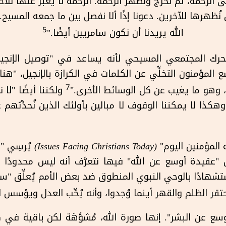
َّى الرحمة، ثُمَّ نخرج ونظهر الرحمة. الرحمة لا يعبَّر عنها ل
ن نُظهرها للآخرين. دعونا إذًا ألا نفصل بين ما جمعه المسيح. 
5
الله يريدنا أن نكون سامريين أيضًا."
تحرك المجتمعي المسيحي لأنه يساعد في "توصيل الإنجيل
ع المؤمنون التخلِّي عن الكلمات في الكرازة بالإنجيل، "
7
َت، وهو ما يغيب عن كل الوسائط الأخرى."
ولكننا أيضًا "لا ن
هكذا لا يمكننا الوقوف لا مبالين بأولئك الذين نُحدِّثهم 
 المؤمنين اليوم"
(
Issues Facing Christians Today
)
يُرسِي "
ن "عقيدة أوسع عن الله" فيها نتعرَّف أنه ليس محدودًا ب
ادًا بالوحي النبوي المنطوق ضد بعض الأمم يُعلِّق "ست
ر الظلم والقهر أينما وُجدوا، وأنه يُحِّب العدل ويؤسس له
وسع عن البشر". إنها صورة الله، مُشوَّهَة لكن باقية في 