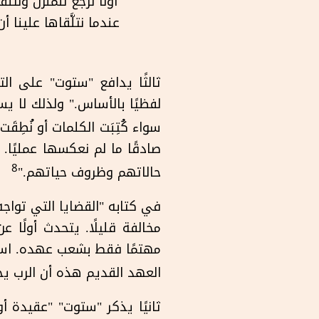
أولَا نرجع للمنزل ونتلق
عندما نتلَّقاها علينا أ
ثالثًا يدافع "ستوت" على ال
لفظيًا بالأساس." ولذلك لا يس
سواء كُتِبَت الكلمات أو نُطِق
صادقًا ما لم نعكسها عمليًا. و
8
حالاتهم وظروف حياتهم."
في كتابه "القضايا التي تواجه
مخالفة قليلًا. يتحدث أولًا ع
مهتمًا فقط بشعب عهده. استشه
العهد القديم هذه أن الرب يحتق
ثانيًا يذكر "ستوت" "عقيدة أ