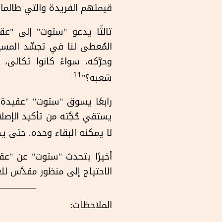
قيمتهم الفريدة والتي طالما أ
ثالثًا يدعو "ستوت" إلى "ع
المُعطى لنا في تجسٍّد المسي
وحرَّكه، سواءً كانوا ثكالى
11
شعبه؟"
رابعًا يسوق "ستوت" "عقيدة 
يستقي حُجَّته من تأكيد الإصلا
لا يمكنه البقاء وحده. حتى يكو
أخيرًا يتحدث "ستوت" عن "ع
الاحتياج إلى منظور مقدَّس للع
الملاحظات: