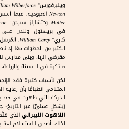
ويلبرفورس"
lliam Wilberforce
Newton
العبودية، فيما أسس 
Muller
و"تشارلز سبرجن"
eon
في بريستول ولندن على الت
كاري"
William Carey
، المُرسَ
الكثير من الخطوات معًا إذ ن
مقرضي الرِبا، وبنى مدارس لل
مبتكرة في البستنة والزراعة،
لكن لأسباب كثيرة فقد الإنجي
المتنامي انطباعًا بأن رعاية 
الحركة التي ظهرت في مطلع ا
[بشكلٍ عمليٍّ] عبر التاريخ- 
اللاهوت الليبرالي
الذي قلَّص
لذلك، أضحى الاستسلام لعقلية