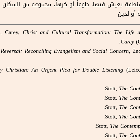
لى منطقة يعيش فيها، طوعاً أو كرهاً، مجموعة من السكان 
 أو لدين
i, Carey,
Christ and Cultural Transformation: The Life a
Carey
(C
 Reversal: Reconciling Evangelism and Social Concern
, 2n
y Christian: An Urgent Plea for Double Listening
(Leices
Stott,
The Cont
Stott,
The Cont
Stott,
The Cont
Stott,
The Cont
Stott,
The Contemp
Stott,
The Cont