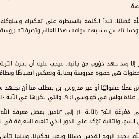
هُ.
له مُصليًا، تبدأ الكلمة بالسيطرة على تفكيرك وسلوكك 
ايتك من مشابهة مواقف هذا العالم وتصرفاته (رومية ١٢: ٢).
 إلا بعد جهد دؤوب من جانبه. فيجب عليه أن يحرث التربة 
وات هي خطوة مدروسة بعناية وتعكس انضباطًا ونظامًا 
يس عملًا عشوائِيًا أو غير مدروس. بل يتطلب منا أن نجتهد 
ولوسي ١: ٩، والتي يكررها في الآية ١٠.
يمكن ترجمة عبارة "نَامِينَ فِي مَعْرِفَةِ اللهِ" (الآية ١٠) إ
النمو، والثانية تؤكد على الدور الذي تلعبه المعرفة في 
لله، يجدد الروح القدس ذهننا ويغير تفكيرنا. وبينما نتأم