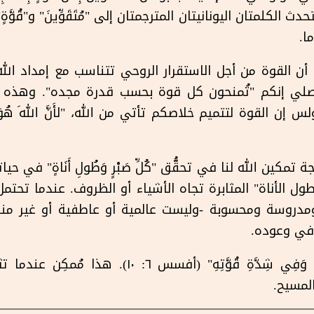
ية تتحدث الكلمتان اليونانيتان المترجمتان إلى "مُتَقَوِّينَ" و"قُو
ا.
ى أن القوة من أجل الاستقرار الروحي تتناسب مع إمداد الل
ي الأصلي إنكم "تُمنحون كل قوة بحسب قدرة مجده". وهذه
ث يقول بولس إن القوة لتتميم خلاصكم تأتي من الله، "لأَنَّ اللهَ هُوَ الْع
، تتجسد نتيجة تمكين الله لنا في تحقُّق "كُلِّ صَبْرٍ وَطُولِ أَنَاةٍ" ف
ل الأناة" المثابرة تجاه الأشياء أو الظروف. عندما تحتمل 
ومدروسة ومحسوبة -وليست عالمية أو عاطفية أو غير منض
في وعوده.
قال بولس: "تَقَوَّوْا فِي الرَّبِّ وَفِي شِدَّةِ قُو
لمسيح.