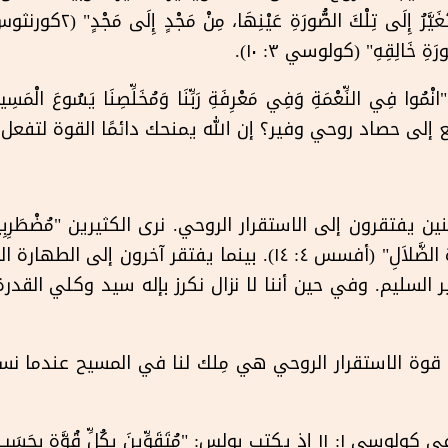
ورَةِ خَالِقِهِ" (كولوسي ٣: ١٠).
لى حصاد روحي وفير؟ إن الله يمنحك دائمًا القوة لتفعل م
يفتقرون إلى الاستقرار الروحي. نرى الكثيرين "مُضْطَرِبِينَ وَمَحْم
بِحِيلَةِ النَّاسِ، بِمَكْرٍ إِلَى مَكِيدَةِ الضَّلاَلِ" (أفسس ٤: ١٤). ب
 السليم. وفي حين أننا لا نزال نكرز بإله سيد وكلي القدرة، 
 قوة الاستقرار الروحي هي مِلك لنا في المسيح عندما ن
يصف بولس عمل تلك القوة في كولوسي ١: ١١ إذ يكتب بولس: "مُتَقَوِّينَ بِكُلِّ قُو