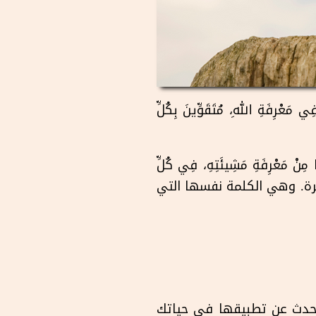
مَعْرِفَةِ اللهِ، مُتَقَوِّينَ بِكُلِّ
 الآية ٩ الإجابة: "أَنْ تَمْتَلِئُوا مِنْ مَعْرِفَةِ مَشِيئَتِهِ، فِي كُلِّ
 السيطرة. وهي الكلمة نفسها التي
ي تتحدث عن تطبيقها في حياتك