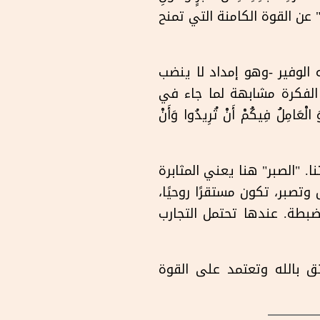
َّةٍ" عن القوة الكامنة التي تمنح
ه الوفير -وهو إمداد لا ينضب
 الفكرة مشابهة لما جاء في
َامِلُ فِيكُمْ أَنْ تُرِيدُوا وَأَنْ
ي حياتنا. "الصبر" هنا يعني المثابرة
وتصبر، تكون مستقرًا روحيًا،
بطة. عندها تحتمل التجارب
َّتِهِ" (أفسس ٦: ١٠). هذا مُمكِن عندما تثق بالله وتعتمد على القوة