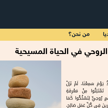
يا
من نحن؟
الروحي في الحياة المسيحية
 يَوْمَ سَمِعْنَا، لَمْ نَزَلْ
ْ تَمْتَلِئُوا مِنْ مَعْرِفَةِ
ٍ رُوحِيٍّ لِتَسْلُكُوا كَمَا
ِرِينَ فِي كُلِّ عَمَل صَالِحٍ،