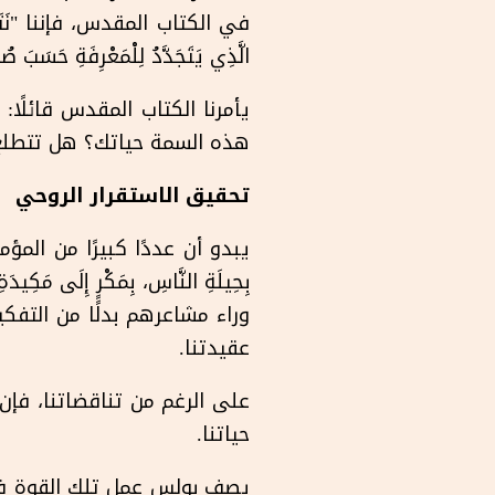
الَّذِي يَتَجَدَّدُ لِلْمَعْرِفَةِ حَسَبَ صُ
هذه السمة حياتك؟ هل تتطلع إ
تحقيق الاستقرار الروحي
يبدو أن عددًا كبيرًا من المؤمنين 
وراء مشاعرهم بدلًا من التفكير
عقيدتنا.
على الرغم من تناقضاتنا، فإن
حياتنا.