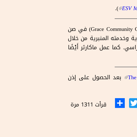
).
(link is external)
ESV M
(١٩٣٩-٢٠٢٥) هو الراعي والمُعلِّم لكنيسة (Grace Community Church) في صن
التفسيري آية بآية وخدمته المنبرية من خلال
 ودليل دراسي. كما عمل ماكارثر أَيْضًا
The
(link is external)
بعد الحصول على إذن
قرأت 1311 مرة