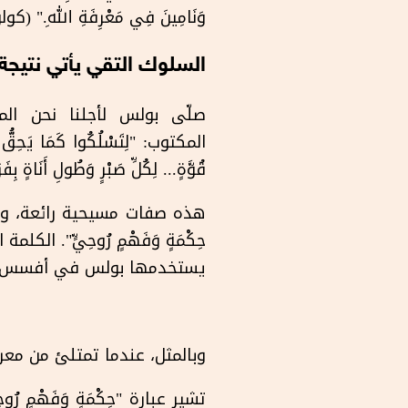
وَنَامِينَ فِي مَعْرِفَةِ اللهِ." (كولوسي ١
السلوك التقي يأتي نتيجة 
صلّى بولس لأجلنا نحن الم
المكتوب: "لِتَسْلُكُوا كَمَا يَحِقُّ لِ
قُوَّةٍ... لِكُلِّ صَبْرٍ وَطُولِ أَنَاةٍ بِف
حِكْمَةٍ وَفَهْمٍ رُوحِيٍّ". الك
يستخدمها بولس في أفسس ٥: ١٨ "امْتَلِئُوا بِالرُّوحِ [انقادوا أو اتركوا القيادة للروح]
وبالمثل، عندما تمتلئ من معرفة 
تشير عبارة "حِكْمَةٍ وَفَهْم