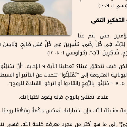
: ٩، ١٠)
التفكير التقي
ؤمنين حتى يتم عنا
لرَّبِّ، فِي كُلِّ رِضًى، مُثْمِرِينَ فِي كُلِّ عَمَل صَالِحٍ، وَنَامِينَ فِي 
َرَحٍ، شَاكِرِينَ الآبَ". (كولوسي ١: ١٠- ١٢)
هذه صفات مسيحية رائعة، ولكن كيف تتحقق فينا؟ تعطينا
لمة اليونانية المترجمة إلى "تَمْتَلِئُوا" تتحدث عن التأثير أو
".
عندما تمتلئ بالروح، فإنه يقود اختياراتك.
مشيئة الله، فإن اختياراتك تعكس حِكْمَةً وَفَهْمًا روحيًا.
ٍ رُوحِيٍّ" إلى ما هو أكثر من مجرد معرفة كلمة الله. فه