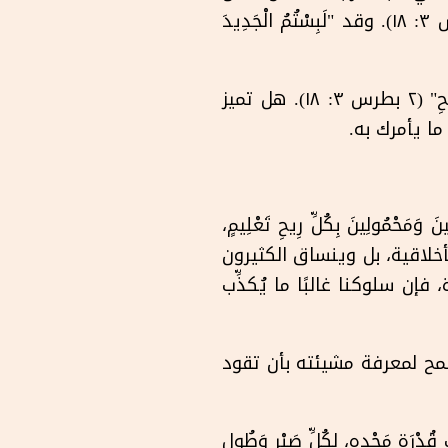
في الكتاب المقدس، فإننا "نَتَغَيَّرُ إِلَى تِلْكَ الصُّورَةِ عَيْنِهَا، مِنْ مَجْدٍ إِلَى مَجْدٍ" (٢كورنثوس ٣: ١٨). وقد "لَبِسْتُمُ الْجَدِيدَ
يأمرنا الكتاب المقدس قائلًا: "انْمُوا فِي النِّعْمَةِ وَفِي مَعْرِفَةِ رَبِّنَا وَمُخَلِّصِنَا يَسُوعَ الْمَسِيحِ" (٢ بطرس ٣: ١٨). هل تميز
ا يأمرك به.
ُولِينَ بِكُلِّ رِيحِ تَعْلِيمٍ،
ينما يفتقر آخرون إلى الطهارة الأخلاقية، بل وينساق الكثيرون
فإن سلوكنا غالبًا ما يُكذِّب
سمح لمعرفة مشيئته بأن تقود
َّةٍ بِحَسَبِ قُدْرَةِ مَجْدِهِ، لِكُلِّ صَبْرٍ وَطُولِ