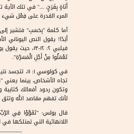
أَنَاةٍ بِفَرَحٍ، ..." في تلك الآ
المرء القدرة على فِعْل شيء م
أما كلمة "بِحَسَبِ" فتشير إل
أَبَدًا! يقول النص اليونان
فيلبي ٢: ١٢-١٣، حي
تَعْمَلُوا مِنْ أَجْلِ الْمَسَرَّةِ".
في كولوسي ١: ١١
تجاه الأشخاص، بينما يعني "طو
وتكون ردود أفعالك كتابية 
لأنك تفهم مقاصد الله وتثق 
اللانهائية التي تمتلكها في ا