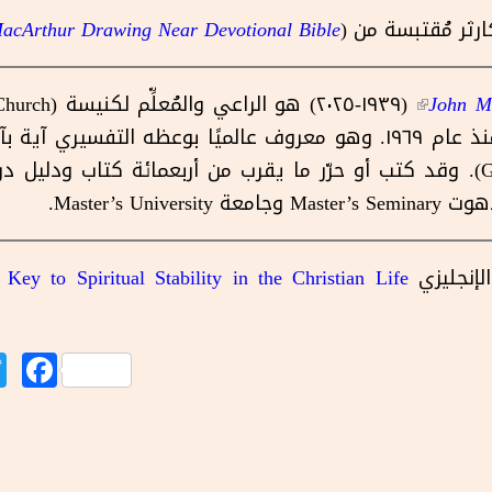
رثر مُقتبسة من (
acArthur Drawing Near Devotional Bible
(link is external)
John M
فالي، كاليفورنيا، حيث خدم منذ عام ١٩٦٩. وهو معروف عالميًا بوعظه 
برنامجه الإذاعي (Grace to You). وقد كتب أو حرّر ما يقرب من أربعمائة كتاب
Master’s Un.
الإنجليزي
 Key to Spiritual Stability in the Christian Life
Twitter
Facebook