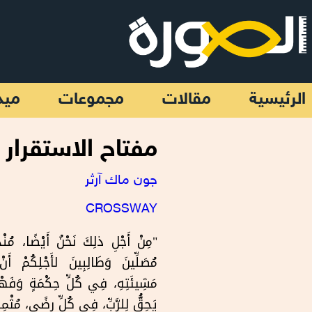
تجاوز إلى المحتوى الرئيسي
الرئيسية
مقالات
مجموعات
ميد
مفتاح الاستقرار 
جون ماك آرثر
CROSSWAY
"مِنْ أَجْلِ ذلِكَ نَحْنُ أَيْضًا، مُنْذُ
مُصَلِّينَ وَطَالِبِينَ لأَجْلِكُمْ أَن
مَشِيئَتِهِ، فِي كُلِّ حِكْمَةٍ وَفَهْم
يَحِقُّ لِلرَّبِّ، فِي كُلِّ رِضًى، مُثْم