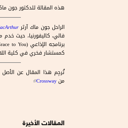
هذه المقالة للدكتور جون ماكا
الراحل جون ماك آرثر
acArthur
كمستشار فخري في كلية اللاهوت Master’s Seminary وجامعة iversity
تُرجِم هذا المقال عن الأصل 
من
Crossway
(link is external)
المقالات الأخيرة